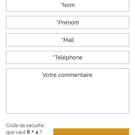
Code de sécurité :
+
que vaut
8
4
?